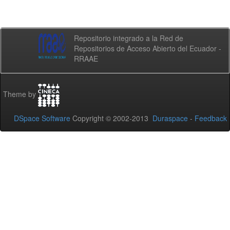
Repositorio integrado a la Red de
Repositorios de Acceso Abierto del Ecuador -
RRAAE
Theme by
DSpace Software
Copyright © 2002-2013
Duraspace
-
Feedback