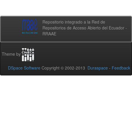
Repositorio integrado a la Red de
Repositorios de Acceso Abierto del Ecuador -
RRAAE
Theme by
DSpace Software
Copyright © 2002-2013
Duraspace
-
Feedback