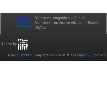
Repositorio integrado a la Red de
Repositorios de Acceso Abierto del Ecuador -
RRAAE
Theme by
DSpace Software
Copyright © 2002-2013
Duraspace
-
Feedback