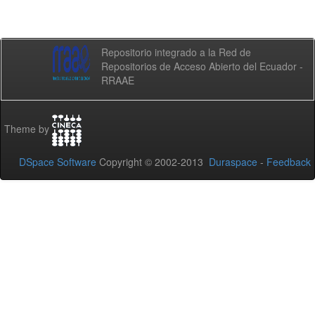
Repositorio integrado a la Red de
Repositorios de Acceso Abierto del Ecuador -
RRAAE
Theme by
DSpace Software
Copyright © 2002-2013
Duraspace
-
Feedback