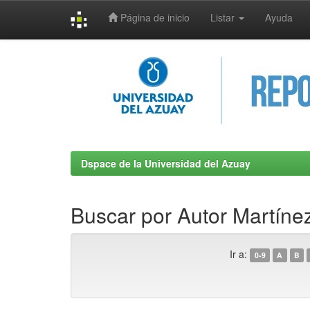
Página de inicio
Listar
Ayuda
Skip
navigation
Dspace de la Universidad del Azuay
Buscar por Autor Martíne
Ir a:
0-9
A
B