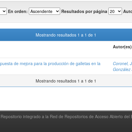
En orden:
Resultados por página
Auto
Mostrando resultados 1 a 1 de 1
Autor(es)
puesta de mejora para la producción de galletas en la
Coronel, 
González 
Mostrando resultados 1 a 1 de 1
Repositorio integrado a la Red de Repositorios de Acceso Abierto de