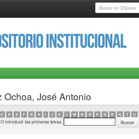
z Ochoa, José Antonio
C
D
E
F
G
H
I
J
K
L
M
N
O
P
Q
R
S
T
U
O introducir las primeras letras: