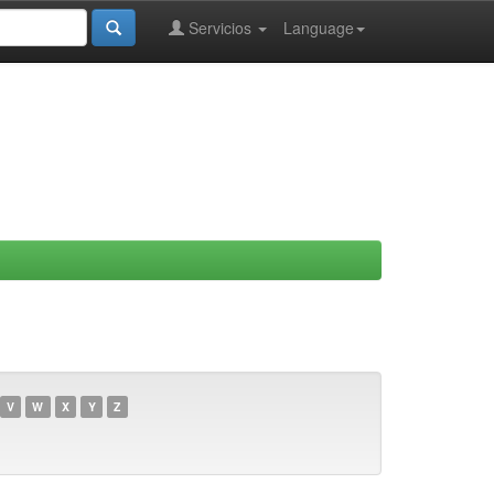
Servicios
Language
V
W
X
Y
Z