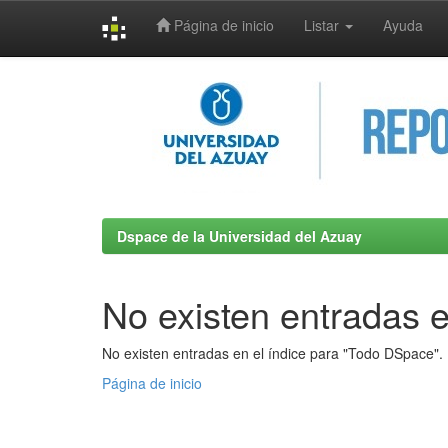
Página de inicio
Listar
Ayuda
Skip
navigation
Dspace de la Universidad del Azuay
No existen entradas e
No existen entradas en el índice para "Todo DSpace".
Página de inicio