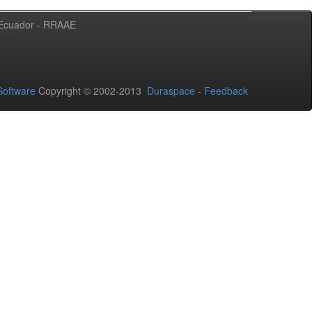
l Ecuador - RRAAE
oftware
Copyright © 2002-2013
Duraspace
-
Feedback