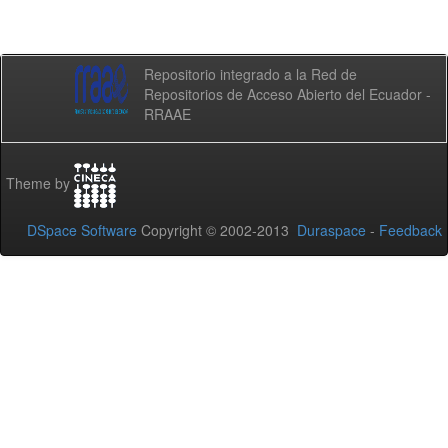
Repositorio integrado a la Red de
Repositorios de Acceso Abierto del Ecuador -
RRAAE
Theme by
DSpace Software
Copyright © 2002-2013
Duraspace
-
Feedback