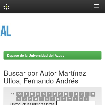
Skip
navigation
Dspace de la Universidad del Azuay
Buscar por Autor Martínez
Ulloa, Fernando Andrés
Ir a:
0-9
A
B
C
D
E
F
G
H
I
J
K
L
M
N
O
P
Q
R
S
T
U
V
W
X
Y
Z
O introducir las primeras letras: