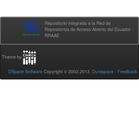
Repositorio integrado a la Red de
Repositorios de Acceso Abierto del Ecuador -
RRAAE
Theme by
DSpace Software
Copyright © 2002-2013
Duraspace
-
Feedback