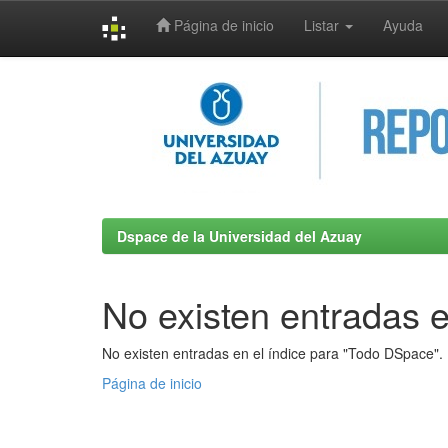
Página de inicio
Listar
Ayuda
Skip
navigation
Dspace de la Universidad del Azuay
No existen entradas e
No existen entradas en el índice para "Todo DSpace".
Página de inicio