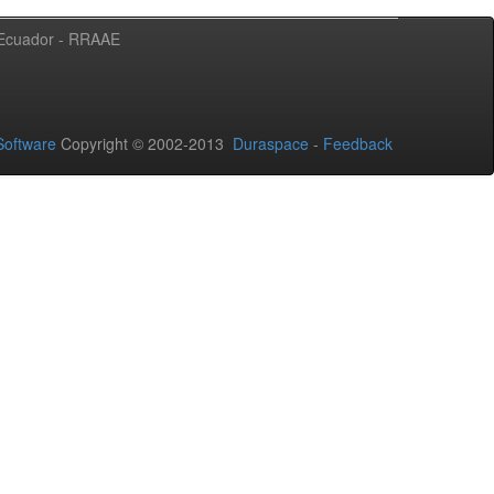
l Ecuador - RRAAE
oftware
Copyright © 2002-2013
Duraspace
-
Feedback