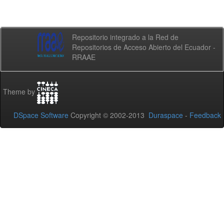
Repositorio integrado a la Red de
Repositorios de Acceso Abierto del Ecuador -
RRAAE
Theme by
DSpace Software
Copyright © 2002-2013
Duraspace
-
Feedback