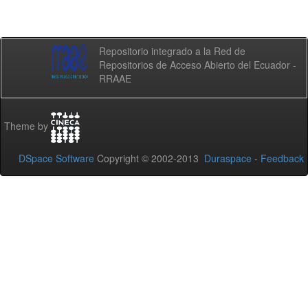
Repositorio integrado a la Red de
Repositorios de Acceso Abierto del Ecuador -
RRAAE
Theme by
DSpace Software
Copyright © 2002-2013
Duraspace
-
Feedback