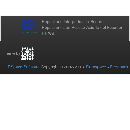
Repositorio integrado a la Red de
Repositorios de Acceso Abierto del Ecuador -
RRAAE
Theme by
DSpace Software
Copyright © 2002-2013
Duraspace
-
Feedback