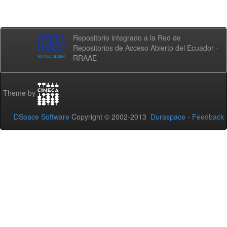
Repositorio integrado a la Red de
Repositorios de Acceso Abierto del Ecuador -
RRAAE
Theme by
DSpace Software
Copyright © 2002-2013
Duraspace
-
Feedback