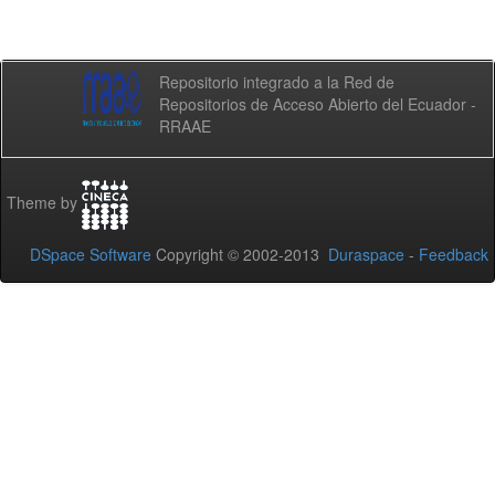
Repositorio integrado a la Red de
Repositorios de Acceso Abierto del Ecuador -
RRAAE
Theme by
DSpace Software
Copyright © 2002-2013
Duraspace
-
Feedback