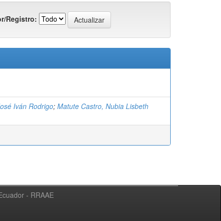
r/Registro:
José Iván Rodrigo
;
Matute Castro, Nubia Lisbeth
l Ecuador - RRAAE