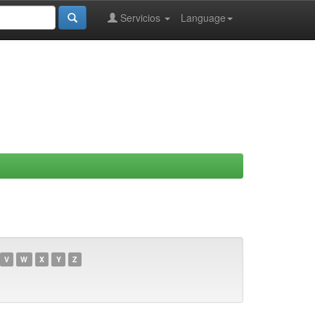
Servicios
Language
V
W
X
Y
Z