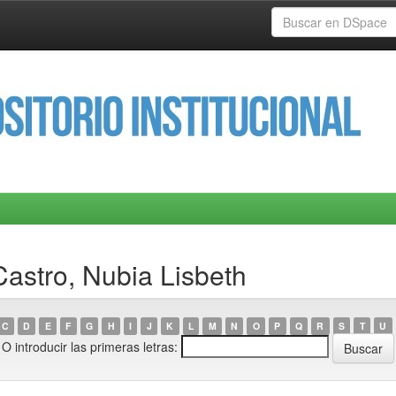
Castro, Nubia Lisbeth
C
D
E
F
G
H
I
J
K
L
M
N
O
P
Q
R
S
T
U
O introducir las primeras letras: