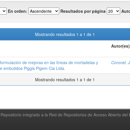
En orden:
Resultados por página
Auto
Mostrando resultados 1 a 1 de 1
Autor(es)
 formulación de mejoras en las líneas de mortadelas y
Coronel, 
de embutidos Piggis Pigem Cia Ltda.
Mostrando resultados 1 a 1 de 1
Repositorio integrado a la Red de Repositorios de Acceso Abierto de