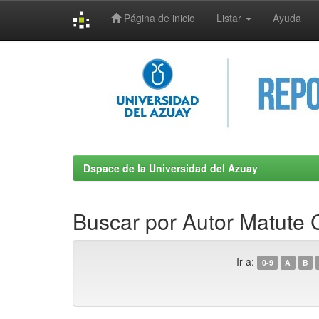
Página de inicio
Listar
Ayuda
Skip
navigation
Dspace de la Universidad del Azuay
Buscar por Autor Matute 
Ir a:
0-9
A
B