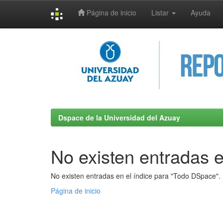
Página de inicio
Listar
Ayuda
Skip
navigation
Dspace de la Universidad del Azuay
No existen entradas e
No existen entradas en el índice para "Todo DSpace".
Página de inicio