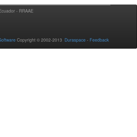
l Ecuador - RRAAE
oftware
Copyright © 2002-2013
Duraspace
-
Feedback