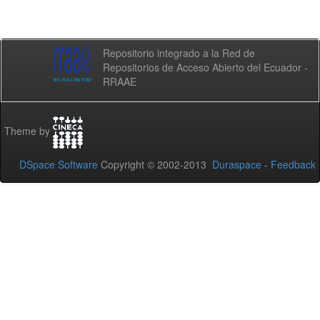
Repositorio integrado a la Red de
Repositorios de Acceso Abierto del Ecuador -
RRAAE
Theme by
DSpace Software
Copyright © 2002-2013
Duraspace
-
Feedback