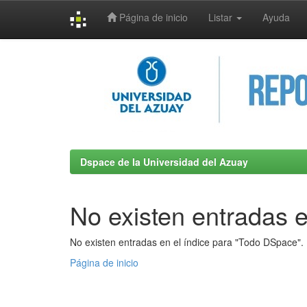
Página de inicio
Listar
Ayuda
Skip
navigation
Dspace de la Universidad del Azuay
No existen entradas e
No existen entradas en el índice para "Todo DSpace".
Página de inicio