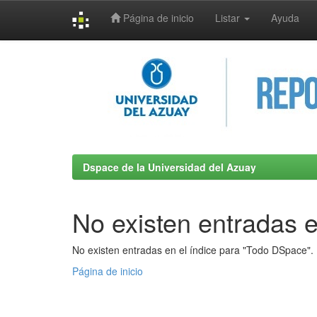
Página de inicio
Listar
Ayuda
Skip
navigation
Dspace de la Universidad del Azuay
No existen entradas e
No existen entradas en el índice para "Todo DSpace".
Página de inicio