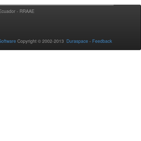
l Ecuador - RRAAE
oftware
Copyright © 2002-2013
Duraspace
-
Feedback