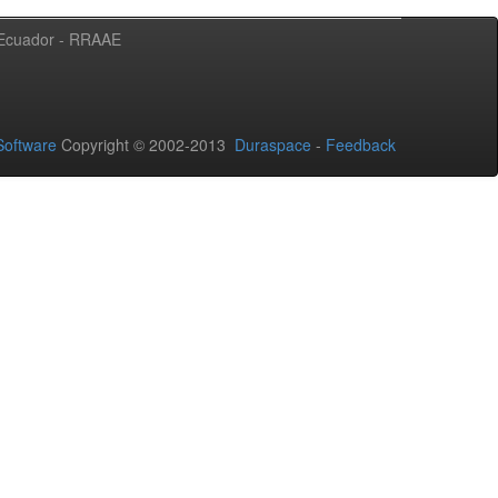
l Ecuador - RRAAE
oftware
Copyright © 2002-2013
Duraspace
-
Feedback