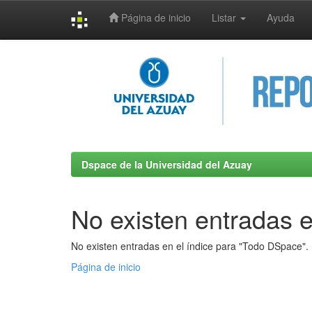
Página de inicio
Listar
Ayuda
Skip
navigation
Dspace de la Universidad del Azuay
No existen entradas e
No existen entradas en el índice para "Todo DSpace".
Página de inicio