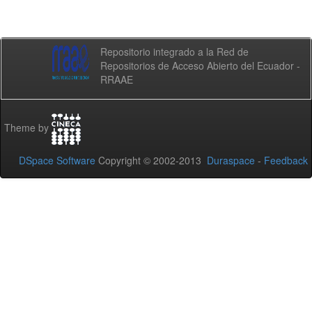
Repositorio integrado a la Red de
Repositorios de Acceso Abierto del Ecuador -
RRAAE
Theme by
DSpace Software
Copyright © 2002-2013
Duraspace
-
Feedback