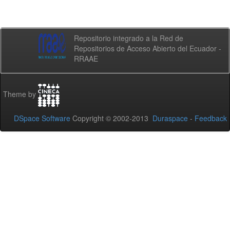
Repositorio integrado a la Red de
Repositorios de Acceso Abierto del Ecuador -
RRAAE
Theme by
DSpace Software
Copyright © 2002-2013
Duraspace
-
Feedback