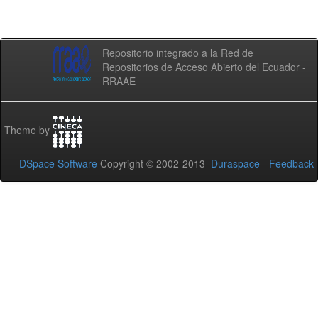
Repositorio integrado a la Red de
Repositorios de Acceso Abierto del Ecuador -
RRAAE
Theme by
DSpace Software
Copyright © 2002-2013
Duraspace
-
Feedback