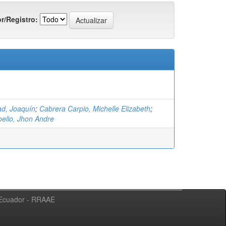
r/Registro:
d, Joaquín
;
Cabrera Carpio, Michelle Elizabeth
;
ello, Jhon Andre
l Ecuador - RRAAE