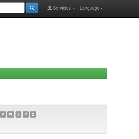
Servicios
Language
V
W
X
Y
Z