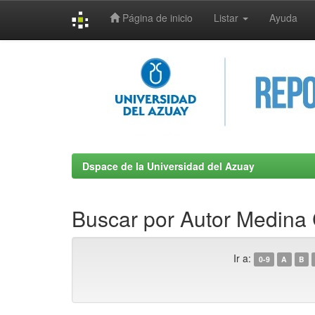
Página de inicio
Listar
Ayuda
Skip
navigation
Dspace de la Universidad del Azuay
Buscar por Autor Medina 
Ir a:
0-9
A
B