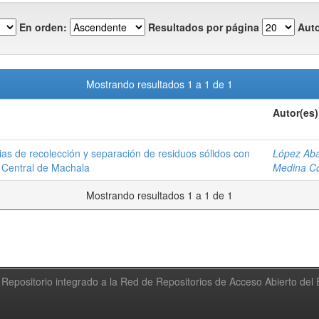
En orden:
Resultados por página
Auto
Mostrando resultados 1 a 1 de 1
Autor(es)
ias de recolección y separación de residuos sólidos con
López Aba
 Central de Machala
Medina Co
Mostrando resultados 1 a 1 de 1
Repositorio integrado a la Red de Repositorios de Acceso Abierto de