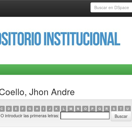
Coello, Jhon Andre
C
D
E
F
G
H
I
J
K
L
M
N
O
P
Q
R
S
T
U
O introducir las primeras letras: