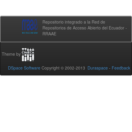
Repositorio integrado a la Red de
Repositorios de Acceso Abierto del Ecuador -
RRAAE
Theme by
DSpace Software
Copyright © 2002-2013
Duraspace
-
Feedback