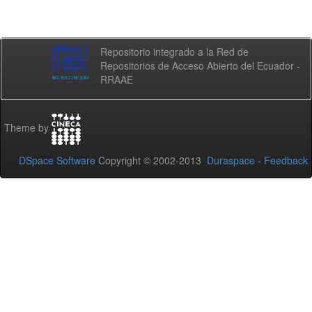
Repositorio integrado a la Red de
Repositorios de Acceso Abierto del Ecuador -
RRAAE
Theme by
DSpace Software
Copyright © 2002-2013
Duraspace
-
Feedback