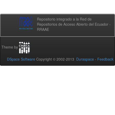
Repositorio integrado a la Red de
Repositorios de Acceso Abierto del Ecuador -
RRAAE
Theme by
DSpace Software
Copyright © 2002-2013
Duraspace
-
Feedback