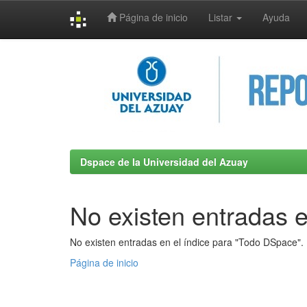
Página de inicio
Listar
Ayuda
Skip
navigation
Dspace de la Universidad del Azuay
No existen entradas e
No existen entradas en el índice para "Todo DSpace".
Página de inicio