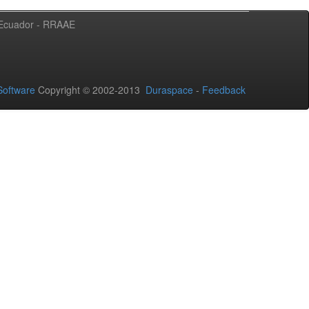
l Ecuador - RRAAE
oftware
Copyright © 2002-2013
Duraspace
-
Feedback