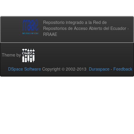
Repositorio integrado a la Red de
Repositorios de Acceso Abierto del Ecuador -
RRAAE
Theme by
DSpace Software
Copyright © 2002-2013
Duraspace
-
Feedback