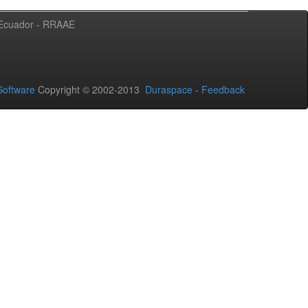
l Ecuador - RRAAE
oftware
Copyright © 2002-2013
Duraspace
-
Feedback