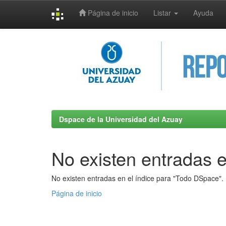
Página de inicio
Listar
Ayuda
Skip
navigation
Dspace de la Universidad del Azuay
No existen entradas e
No existen entradas en el índice para "Todo DSpace".
Página de inicio