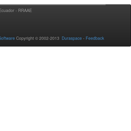
l Ecuador - RRAAE
oftware
Copyright © 2002-2013
Duraspace
-
Feedback