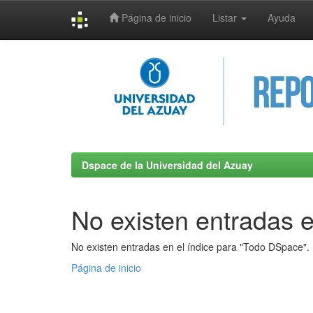
Página de inicio
Listar
Ayuda
Skip
navigation
Dspace de la Universidad del Azuay
No existen entradas e
No existen entradas en el índice para "Todo DSpace".
Página de inicio