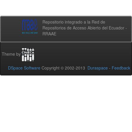
Repositorio integrado a la Red de
Repositorios de Acceso Abierto del Ecuador -
RRAAE
Theme by
DSpace Software
Copyright © 2002-2013
Duraspace
-
Feedback