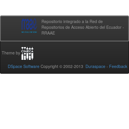
Repositorio integrado a la Red de
Repositorios de Acceso Abierto del Ecuador -
RRAAE
Theme by
DSpace Software
Copyright © 2002-2013
Duraspace
-
Feedback