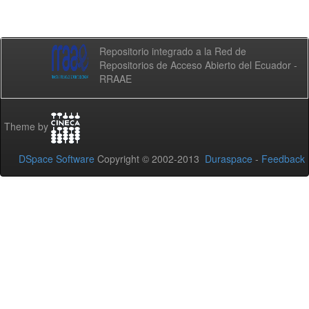
Repositorio integrado a la Red de
Repositorios de Acceso Abierto del Ecuador -
RRAAE
Theme by
DSpace Software
Copyright © 2002-2013
Duraspace
-
Feedback