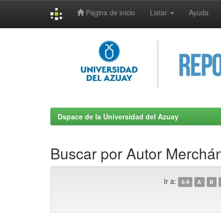
Página de inicio
Listar
Ayuda
Skip
navigation
Dspace de la Universidad del Azuay
Buscar por Autor Merchá
Ir a:
0-9
A
B