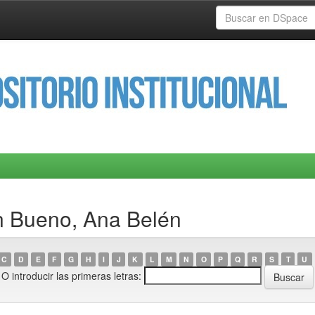
n Bueno, Ana Belén
C
D
E
F
G
H
I
J
K
L
M
N
O
P
Q
R
S
T
U
O introducir las primeras letras: