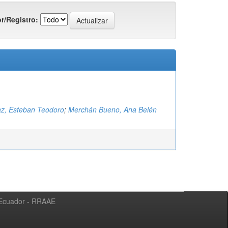
r/Registro:
az, Esteban Teodoro
;
Merchán Bueno, Ana Belén
l Ecuador - RRAAE