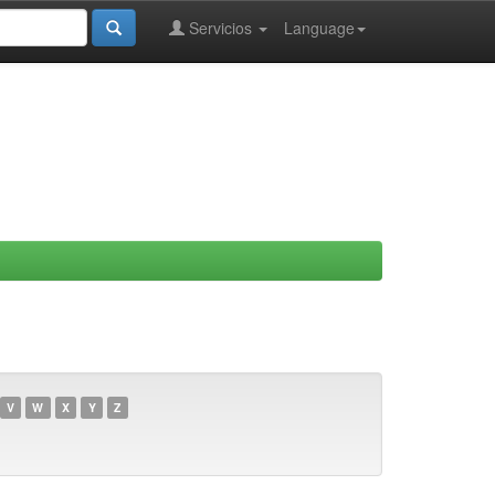
Servicios
Language
V
W
X
Y
Z