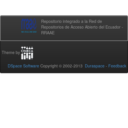
Repositorio integrado a la Red de
Repositorios de Acceso Abierto del Ecuador -
RRAAE
Theme by
DSpace Software
Copyright © 2002-2013
Duraspace
-
Feedback