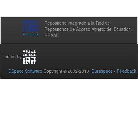
Repositorio integrado a la Red de
Repositorios de Acceso Abierto del Ecuador -
RRAAE
Theme by
DSpace Software
Copyright © 2002-2013
Duraspace
-
Feedback