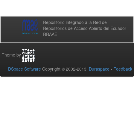
Repositorio integrado a la Red de
Repositorios de Acceso Abierto del Ecuador -
RRAAE
Theme by
DSpace Software
Copyright © 2002-2013
Duraspace
-
Feedback