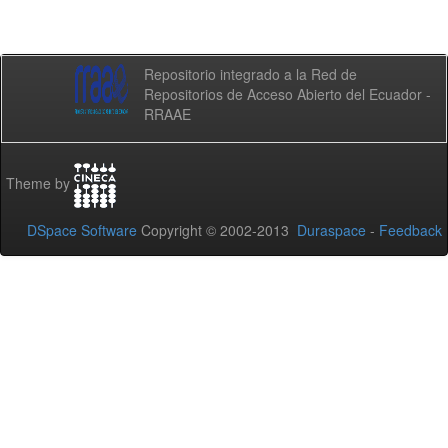
Repositorio integrado a la Red de
Repositorios de Acceso Abierto del Ecuador -
RRAAE
Theme by
DSpace Software
Copyright © 2002-2013
Duraspace
-
Feedback