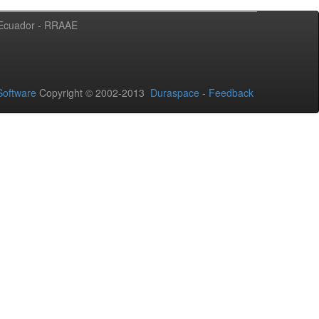
l Ecuador - RRAAE
oftware
Copyright © 2002-2013
Duraspace
-
Feedback