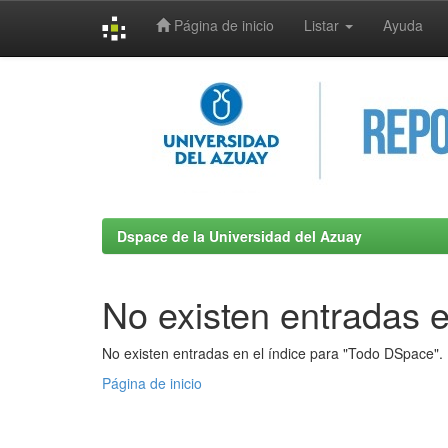
Página de inicio
Listar
Ayuda
Skip
navigation
Dspace de la Universidad del Azuay
No existen entradas e
No existen entradas en el índice para "Todo DSpace".
Página de inicio