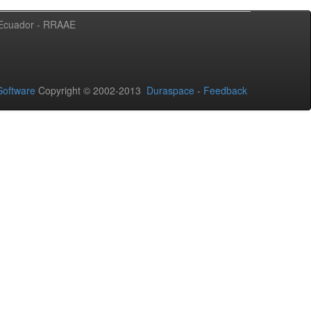
l Ecuador - RRAAE
oftware
Copyright © 2002-2013
Duraspace
-
Feedback