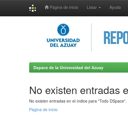
Página de inicio
Listar
Ayuda
Skip
navigation
Dspace de la Universidad del Azuay
No existen entradas e
No existen entradas en el índice para "Todo DSpace".
Página de inicio