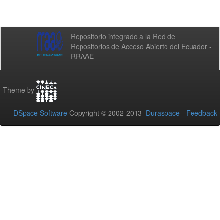
Repositorio integrado a la Red de
Repositorios de Acceso Abierto del Ecuador -
RRAAE
Theme by
DSpace Software
Copyright © 2002-2013
Duraspace
-
Feedback