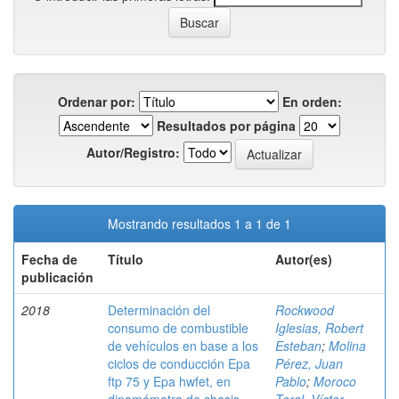
Ordenar por:
En orden:
Resultados por página
Autor/Registro:
Mostrando resultados 1 a 1 de 1
Fecha de
Título
Autor(es)
publicación
2018
Determinación del
Rockwood
consumo de combustible
Iglesias, Robert
de vehículos en base a los
Esteban
;
Molina
ciclos de conducción Epa
Pérez, Juan
ftp 75 y Epa hwfet, en
Pablo
;
Moroco