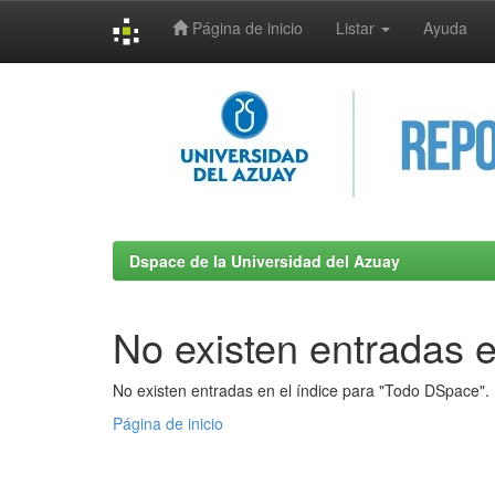
Página de inicio
Listar
Ayuda
Skip
navigation
Dspace de la Universidad del Azuay
No existen entradas e
No existen entradas en el índice para "Todo DSpace".
Página de inicio