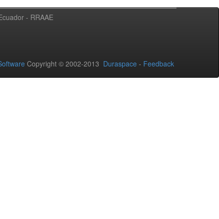
l Ecuador - RRAAE
oftware
Copyright © 2002-2013
Duraspace
-
Feedback