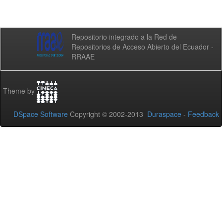
Repositorio integrado a la Red de
Repositorios de Acceso Abierto del Ecuador -
RRAAE
Theme by
DSpace Software
Copyright © 2002-2013
Duraspace
-
Feedback