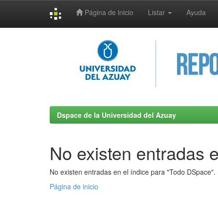
Página de inicio
Listar
Ayuda
Skip
navigation
Dspace de la Universidad del Azuay
No existen entradas e
No existen entradas en el índice para "Todo DSpace".
Página de inicio