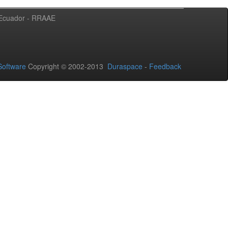
l Ecuador - RRAAE
oftware
Copyright © 2002-2013
Duraspace
-
Feedback