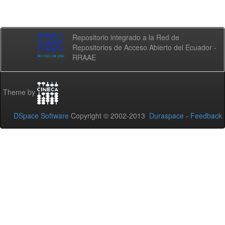
Repositorio integrado a la Red de
Repositorios de Acceso Abierto del Ecuador -
RRAAE
Theme by
DSpace Software
Copyright © 2002-2013
Duraspace
-
Feedback