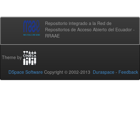
Repositorio integrado a la Red de
Repositorios de Acceso Abierto del Ecuador -
RRAAE
Theme by
DSpace Software
Copyright © 2002-2013
Duraspace
-
Feedback