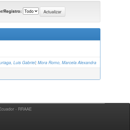
r/Registro:
uriaga, Luis Gabriel
;
Mora Romo, Marcela Alexandra
l Ecuador - RRAAE