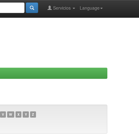
Servicios
Language
V
W
X
Y
Z