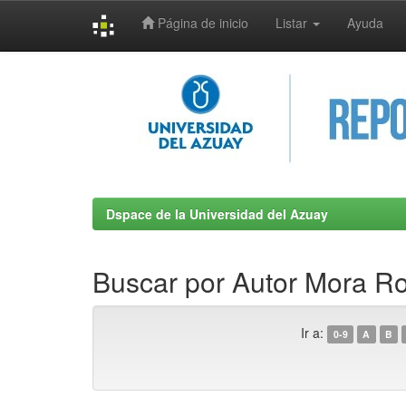
Página de inicio
Listar
Ayuda
Skip
navigation
Dspace de la Universidad del Azuay
Buscar por Autor Mora R
Ir a:
0-9
A
B