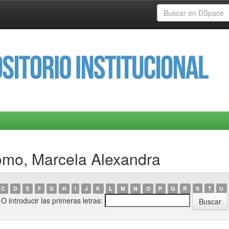
omo, Marcela Alexandra
C
D
E
F
G
H
I
J
K
L
M
N
O
P
Q
R
S
T
U
O introducir las primeras letras: