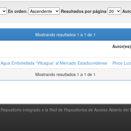
En orden:
Resultados por página
Auto
Mostrando resultados 1 a 1 de 1
Autor(es)
de Agua Embotellada “Vilcagua” al Mercado Estadounidense
Pinos Luz
Mostrando resultados 1 a 1 de 1
Repositorio integrado a la Red de Repositorios de Acceso Abierto de